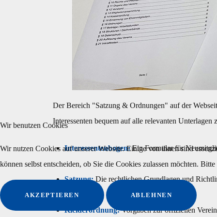
Der Bereich "Satzung & Ordnungen" auf der Webseite 
Interessenten bequem auf alle relevanten Unterlagen
Wir benutzen Cookies
Interessentenbogen:
Ein Formular für Neumitgli
Wir nutzen Cookies auf unserer Website. Einige von ihnen sind essenzi
können selbst entscheiden, ob Sie die Cookies zulassen möchten. Bitte
Satzung:
Die rechtlichen Grundlagen und Richtlin
AKZEPTIEREN
ABLEHNEN
Kleiderordnung:
Vorgaben zur offiziellen Verein