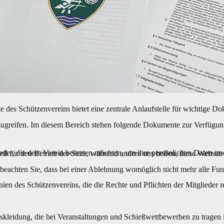
des Schützenvereins bietet eine zentrale Anlaufstelle für wichtige 
 zugreifen. Im diesem Bereich stehen folgende Dokumente zur Verfügun
eder, die dem Verein beitreten möchten, um ihre persönlichen Daten un
ell für den Betrieb der Seite, während andere uns helfen, diese Websit
 beachten Sie, dass bei einer Ablehnung womöglich nicht mehr alle Funk
ien des Schützenvereins, die die Rechte und Pflichten der Mitglieder r
skleidung, die bei Veranstaltungen und Schießwettbewerben zu tragen i