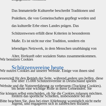
Das Immaterielle Kulturerbe beschreibt Traditionen und
Praktiken, die von Gemeinschaften gepflegt werden und
das kulturelle Erbe eines Landes prägen. Das
Schützenwesen erfüllt diese Kriterien in besonderem
Maße. Es ist nicht nur eine Tradition, sondern ein
lebendiges Netzwerk, in dem Menschen unabhängig von
Alter, Herkunft oder sozialem Status zusammenkommen.
Wir benutzen Cookies
Schützenvereine heute
Wir nutzen Cookies auf unserer Website. Einige von ihnen sind
essenziell für den Betrieb der Seite, während andere uns helfen, diese
Die über 15.000 Schützenvereine in Deutschland spielen
Website und die Nutzererfahrung zu verbessern (Tracking Cookies).
bis heute eine wichtige Rolle in ihren Gemeinden. Sie
Sie können selbst entscheiden, ob Sie die Cookies zulassen möchten.
fördern das sportliche Schießen, insbesondere bei der
Bitte beachten Sie, dass bei einer Ablehnung womöglich nicht mehr
Jugend, und engagieren sich in zahlreichen sozialen